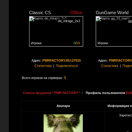
Classic CS
Offline
GunGame World
de_mirage_2x2
gg
Игроки:
0
/
19
Игроки:
Сервер заполнен на
0%
Сервер заполнен на
0
Адрес:
PWRFACTORY.RU:27015
Адрес:
PWRFACTORY.
Статистика
|
Подключиться
Статистика
|
Подкл
9
Всего игроков на серверах:
Список форумов * PWR FACTORY *
- Профиль пользователя
KA
Аватара
Информация о
Зарегис