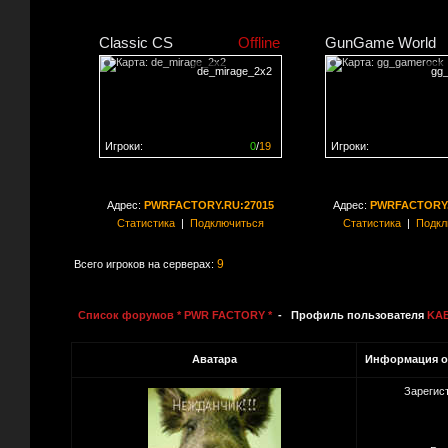
Classic CS
Offline
GunGame World
de_mirage_2x2
gg
Игроки:
0
/
19
Игроки:
Сервер заполнен на
0%
Сервер заполнен на
0
Адрес:
PWRFACTORY.RU:27015
Адрес:
PWRFACTORY.
Статистика
|
Подключиться
Статистика
|
Подкл
9
Всего игроков на серверах:
Список форумов * PWR FACTORY *
- Профиль пользователя
KA
Аватара
Информация о
Зарегис