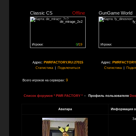
Classic CS
Offline
GunGame World
de_mirage_2x2
f
Игроки:
0
/
19
Игроки:
Сервер заполнен на
0%
Сервер заполнен на
0
Адрес:
PWRFACTORY.RU:27015
Адрес:
PWRFACTORY.
Статистика
|
Подключиться
Статистика
|
Подкл
9
Всего игроков на серверах:
Список форумов * PWR FACTORY *
- Профиль пользователя
Doo
Аватара
Информация о
За