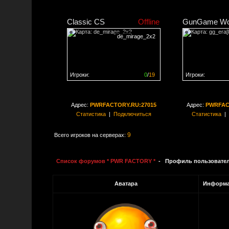
Classic CS
Offline
GunGame Wo
de_mirage_2x2
Игроки:
0
/
19
Игроки:
Сервер заполнен на
0%
Сервер заполне
Адрес:
PWRFACTORY.RU:27015
Адрес:
PWRFAC
Статистика
|
Подключиться
Статистика
|
9
Всего игроков на серверах:
Список форумов * PWR FACTORY *
- Профиль пользовате
Аватара
Информа