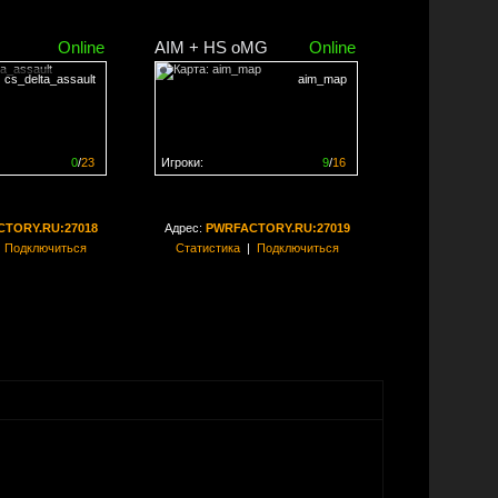
Online
AIM + HS oMG
Online
cs_delta_assault
aim_map
0
/
23
Игроки:
9
/
16
ен на
0%
Сервер заполнен на
56%
TORY.RU:27018
Адрес:
PWRFACTORY.RU:27019
|
Подключиться
Статистика
|
Подключиться