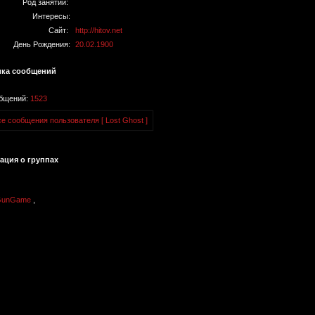
Род занятий:
Интересы:
Сайт:
http://hitov.net
День Рождения:
20.02.1900
ика сообщений
общений:
1523
е сообщения пользователя [ Lost Ghost ]
ция о группах
GunGame
,