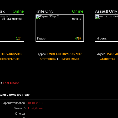
rld
Online
Knife Only
Online
Assault Only
gg_era[knights]
35hp_2
0
/
24
Игроки:
0
/
19
Игроки:
н на
0%
Сервер заполнен на
0%
Сервер заполн
TORY.RU:27016
Адрес:
PWRFACTORY.RU:27017
Адрес:
PWRFAC
Подключиться
Статистика
|
Подключиться
Статистика
ля
Lost Ghost
ция о пользователе
Зарегистрирован:
04.01.2013
Steam ID:
Lost_Ghost
Откуда: