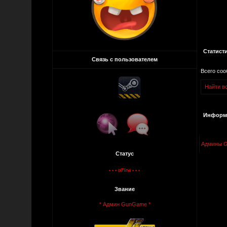
Статист
Связь с пользователем
Всего со
Найти вс
Информа
Админы 
Статус
Звание
* Админ GunGame *