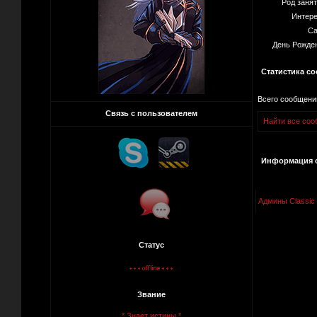
Род заня
Интере
Са
День Рожде
Статистика с
Всего сообщени
Связь с пользователем
Найти все сооб
Информация о
Админы Classic
Статус
Звание
* Знает истины *