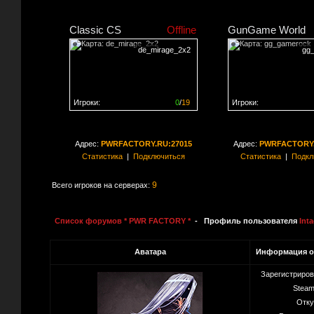
Classic CS
Offline
GunGame World
de_mirage_2x2
gg
Игроки:
0
/
19
Игроки:
Сервер заполнен на
0%
Сервер заполнен на
0
Адрес:
PWRFACTORY.RU:27015
Адрес:
PWRFACTORY.
Статистика
|
Подключиться
Статистика
|
Подкл
9
Всего игроков на серверах:
Список форумов * PWR FACTORY *
- Профиль пользователя
Int
Аватара
Информация о
Зарегистриро
Steam
Отку