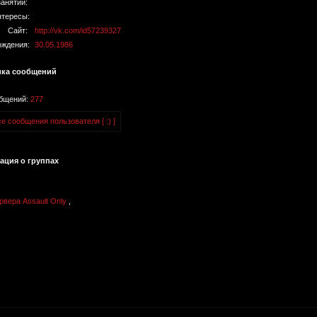
занятий:
тересы:
Сайт:
http://vk.com/id57239327
ождения:
30.05.1986
ика сообщений
общений:
277
е сообщения пользователя [ :) ]
ция о группах
рвера Assault Only
,