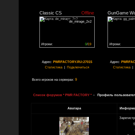
Classic CS
Offline
GunGame Wo
de_mirage_2x2
Игроки:
0
/
19
Игроки:
Сервер заполнен на
0%
Сервер заполне
Адрес:
PWRFACTORY.RU:27015
Адрес:
PWRFAC
Статистика
|
Подключиться
Статистика
|
9
Всего игроков на серверах:
Список форумов * PWR FACTORY *
- Профиль пользовате
Аватара
Информа
Зарегист
S