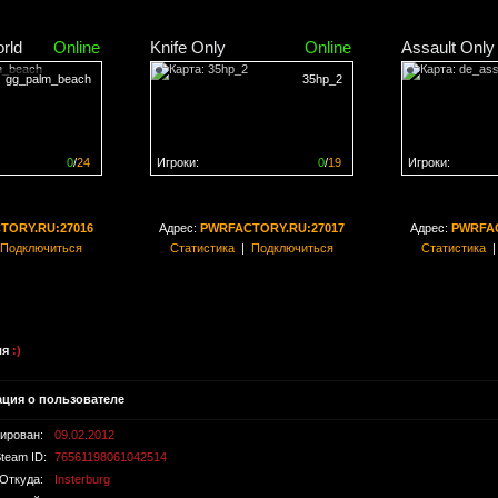
rld
Online
Knife Only
Online
Assault Only
gg_palm_beach
35hp_2
0
/
24
Игроки:
0
/
19
Игроки:
н на
0%
Сервер заполнен на
0%
Сервер заполн
TORY.RU:27016
Адрес:
PWRFACTORY.RU:27017
Адрес:
PWRFAC
Подключиться
Статистика
|
Подключиться
Статистика
ля
:)
ция о пользователе
рирован:
09.02.2012
team ID:
76561198061042514
Откуда:
Insterburg