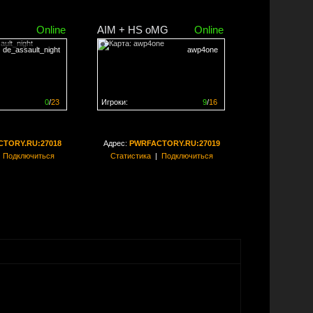
Online
AIM + HS oMG
Online
de_assault_night
awp4one
0
/
23
Игроки:
9
/
16
ен на
0%
Сервер заполнен на
56%
TORY.RU:27018
Адрес:
PWRFACTORY.RU:27019
|
Подключиться
Статистика
|
Подключиться