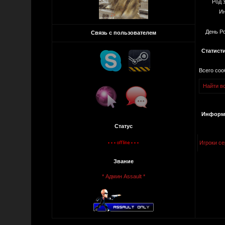
Род 
Ин
День Р
Связь с пользователем
Статист
Всего со
Найти вс
Информа
Статус
Игроки се
Звание
* Админ Assault *