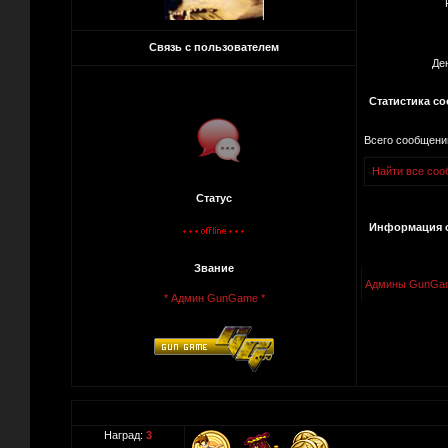
Связь с пользователем
Де
Статистика с
Всего сообщени
Найти все сооб
Статус
Информация о
Звание
Админы GunGa
* Админ GunGame *
Наград:
3