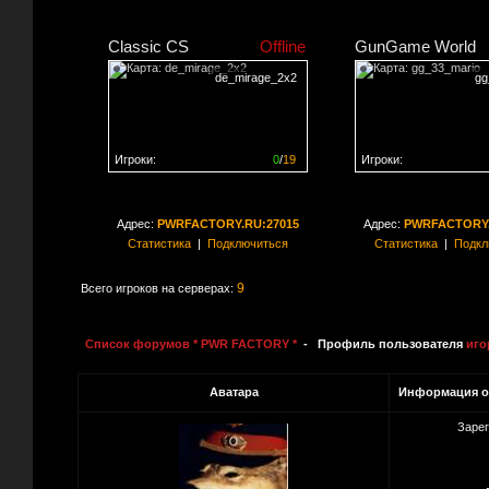
Classic CS
Offline
GunGame World
de_mirage_2x2
gg
Игроки:
0
/
19
Игроки:
Сервер заполнен на
0%
Сервер заполнен на
0
Адрес:
PWRFACTORY.RU:27015
Адрес:
PWRFACTORY.
Статистика
|
Подключиться
Статистика
|
Подкл
9
Всего игроков на серверах:
Список форумов * PWR FACTORY *
- Профиль пользователя
иго
Аватара
Информация о
Заре