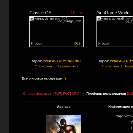
Classic CS
Offline
GunGame World
de_mirage_2x2
gg_er
Игроки:
0
/
19
Игроки:
Сервер заполнен на
0%
Сервер заполнен на
0
Адрес:
PWRFACTORY.RU:27015
Адрес:
PWRFACTORY.
Статистика
|
Подключиться
Статистика
|
Подкл
9
Всего игроков на серверах:
Список форумов * PWR FACTORY *
- Профиль пользователя
SeR
Аватара
Информация о
Зарегистр
St