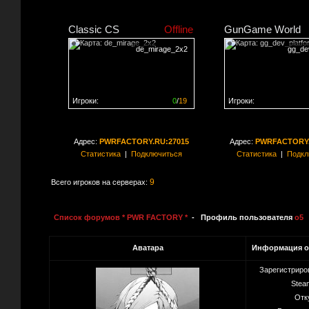
Classic CS
Offline
GunGame World
de_mirage_2x2
gg_de
Игроки:
0
/
19
Игроки:
Сервер заполнен на
0%
Сервер заполнен на
0
Адрес:
PWRFACTORY.RU:27015
Адрес:
PWRFACTORY.
Статистика
|
Подключиться
Статистика
|
Подкл
9
Всего игроков на серверах:
Список форумов * PWR FACTORY *
- Профиль пользователя
o5
Аватара
Информация о
Зарегистриро
Stea
Отк