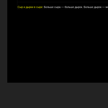
Сыр и дырки в сыре:
Больше сыра — больше дырок. Больше дырок — ме