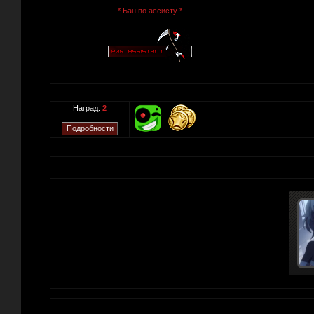
* Бан по ассисту *
Наград:
2