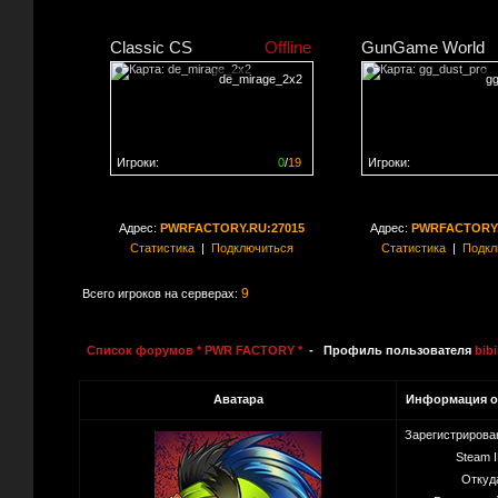
Classic CS
Offline
GunGame World
de_mirage_2x2
g
Игроки:
0
/
19
Игроки:
Сервер заполнен на
0%
Сервер заполнен на
0
Адрес:
PWRFACTORY.RU:27015
Адрес:
PWRFACTORY.
Статистика
|
Подключиться
Статистика
|
Подкл
9
Всего игроков на серверах:
Список форумов * PWR FACTORY *
- Профиль пользователя
bib
Аватара
Информация о
Зарегистрирова
Steam I
Откуд