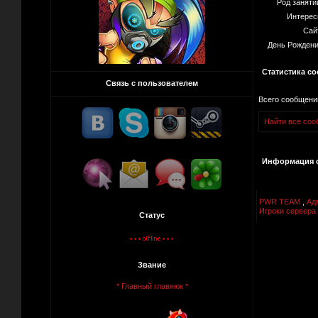
Род заняти
Интерес
Сай
День Рождени
Статистика с
Связь с пользователем
Всего сообщени
Найти все сооб
Информация о
PWR TEAM
,
Ад
Игроки сервера 
Статус
Звание
* Главный главнюк *