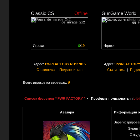
Classic CS
Offline
GunGame World
de_mirage_2x2
gg_er
Игроки:
0
/
19
Игроки:
Сервер заполнен на
0%
Сервер заполнен на
0
Адрес:
PWRFACTORY.RU:27015
Адрес:
PWRFACTORY.
Статистика
|
Подключиться
Статистика
|
Подкл
9
Всего игроков на серверах:
Список форумов * PWR FACTORY *
- Профиль пользователя
bib
Аватара
Информация о
Зарегистрирова
Steam I
Откуд