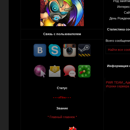
Род заняти
Интерес
Сай
День Рождени
Статистика с
Связь с пользователем
Всего сообщени
Найти все сооб
Информация о
PWR TEAM
,
Ад
Игроки сервера 
Статус
Звание
* Главный главнюк *