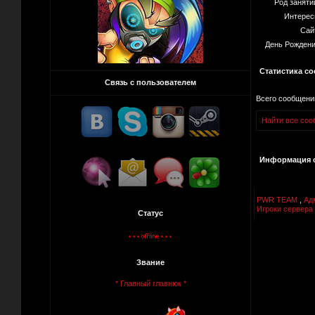
Род заняти
Интерес
Сай
День Рождени
Статистика с
Связь с пользователем
Всего сообщени
Найти все сооб
Информация о
PWR TEAM
,
Ад
Игроки сервера 
Статус
Звание
* Главный главнюк *