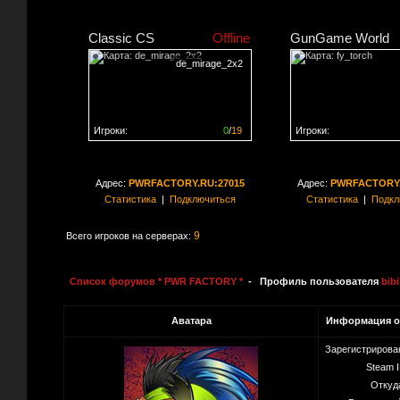
Classic CS
Offline
GunGame World
de_mirage_2x2
Игроки:
0
/
19
Игроки:
Сервер заполнен на
0%
Сервер заполнен на
0
Адрес:
PWRFACTORY.RU:27015
Адрес:
PWRFACTORY.
Статистика
|
Подключиться
Статистика
|
Подкл
9
Всего игроков на серверах:
Список форумов * PWR FACTORY *
- Профиль пользователя
bib
Аватара
Информация о
Зарегистрирова
Steam I
Откуд