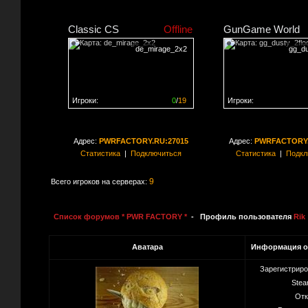
Classic CS
Offline
GunGame World
de_mirage_2x2
gg_du
Игроки:
0
/
19
Игроки:
Сервер заполнен на
0%
Сервер заполнен на
0
Адрес:
PWRFACTORY.RU:27015
Адрес:
PWRFACTORY.
Статистика
|
Подключиться
Статистика
|
Подкл
9
Всего игроков на серверах:
Список форумов * PWR FACTORY *
- Профиль пользователя
Rik
Аватара
Информация о
Зарегистрир
Stea
Отк