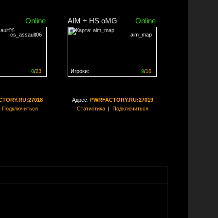
Online
AIM + HS oMG
Online
cs_assault06
aim_map
0
/
23
Игроки:
9
/
16
ен на
0%
Сервер заполнен на
56%
TORY.RU:27018
Адрес:
PWRFACTORY.RU:27019
|
Подключиться
Статистика
|
Подключиться