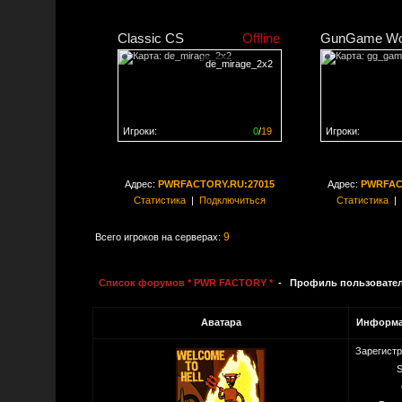
Classic CS
Offline
GunGame Wo
de_mirage_2x2
Игроки:
0
/
19
Игроки:
Сервер заполнен на
0%
Сервер заполне
Адрес:
PWRFACTORY.RU:27015
Адрес:
PWRFAC
Статистика
|
Подключиться
Статистика
|
9
Всего игроков на серверах:
Список форумов * PWR FACTORY *
- Профиль пользовате
Аватара
Информа
Зарегист
S