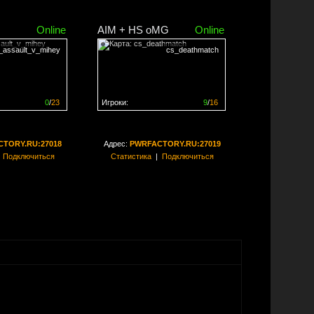
Online
AIM + HS oMG
Online
_assault_v_mihey
cs_deathmatch
0
/
23
Игроки:
9
/
16
ен на
0%
Сервер заполнен на
56%
TORY.RU:27018
Адрес:
PWRFACTORY.RU:27019
|
Подключиться
Статистика
|
Подключиться