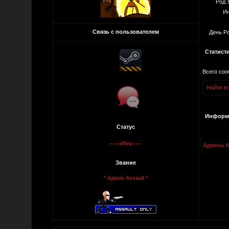
Род 
Ин
Связь с пользователем
День Р
Статист
Всего со
Найти в
Информа
Статус
Админы As
Звание
* Админ Assault *