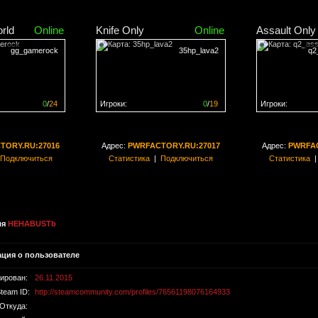
rld
Online
Knife Only
Online
Assault Only
gg_gamerock
35hp_lava2
q2
0
/
24
Игроки:
0
/
19
Игроки:
н на
0%
Сервер заполнен на
0%
Сервер заполн
TORY.RU:27016
Адрес:
PWRFACTORY.RU:27017
Адрес:
PWRFAC
Подключиться
Статистика
|
Подключиться
Статистика
ля
HEHABUSTb
ция о пользователе
рирован:
26.11.2015
team ID:
http://steamcommunity.com/profiles/76561198076164933
Откуда: