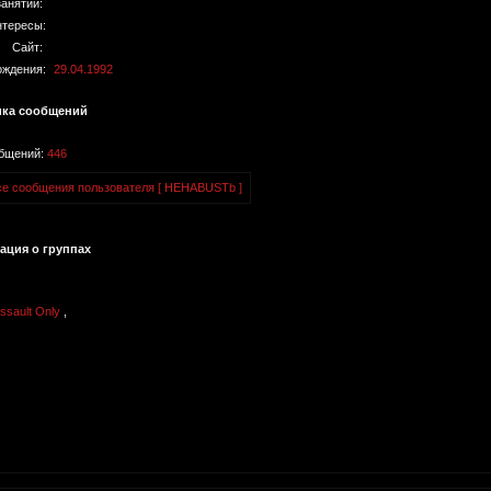
занятий:
тересы:
Сайт:
ождения:
29.04.1992
ика сообщений
общений:
446
се сообщения пользователя [ HEHABUSTb ]
ция о группах
sault Only
,