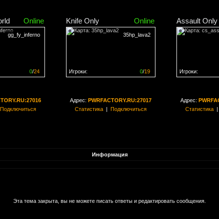
rld
Online
Knife Only
Online
Assault Only
gg_fy_inferno
35hp_lava2
0
/
24
Игроки:
0
/
19
Игроки:
н на
0%
Сервер заполнен на
0%
Сервер заполн
TORY.RU:27016
Адрес:
PWRFACTORY.RU:27017
Адрес:
PWRFAC
Подключиться
Статистика
|
Подключиться
Статистика
Информация
Эта тема закрыта, вы не можете писать ответы и редактировать сообщения.