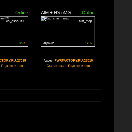
Online
AIM + HS oMG
Online
cs_assault06
aim_map
0
/
23
Игроки:
9
/
16
ен на
0%
Сервер заполнен на
56%
TORY.RU:27018
Адрес:
PWRFACTORY.RU:27019
|
Подключиться
Статистика
|
Подключиться