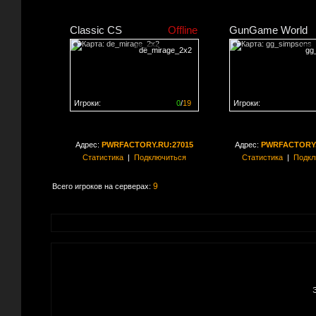
Classic CS
Offline
GunGame World
de_mirage_2x2
gg
Игроки:
0
/
19
Игроки:
Сервер заполнен на
0%
Сервер заполнен на
0
Адрес:
PWRFACTORY.RU:27015
Адрес:
PWRFACTORY.
Статистика
|
Подключиться
Статистика
|
Подкл
9
Всего игроков на серверах: