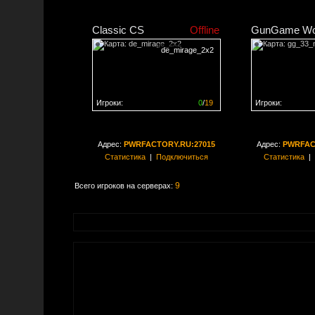
Classic CS
Offline
GunGame Wo
de_mirage_2x2
Игроки:
0
/
19
Игроки:
Сервер заполнен на
0%
Сервер заполне
Адрес:
PWRFACTORY.RU:27015
Адрес:
PWRFAC
Статистика
|
Подключиться
Статистика
|
9
Всего игроков на серверах: