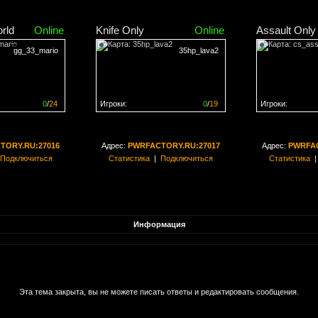
rld
Online
Knife Only
Online
Assault Only
gg_33_mario
35hp_lava2
0
/
24
Игроки:
0
/
19
Игроки:
н на
0%
Сервер заполнен на
0%
Сервер заполн
TORY.RU:27016
Адрес:
PWRFACTORY.RU:27017
Адрес:
PWRFAC
Подключиться
Статистика
|
Подключиться
Статистика
Информация
Эта тема закрыта, вы не можете писать ответы и редактировать сообщения.