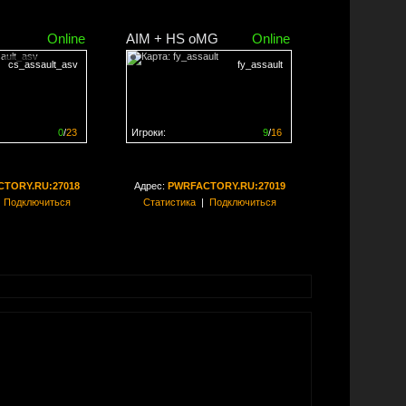
Online
AIM + HS oMG
Online
cs_assault_asv
fy_assault
0
/
23
Игроки:
9
/
16
ен на
0%
Сервер заполнен на
56%
TORY.RU:27018
Адрес:
PWRFACTORY.RU:27019
|
Подключиться
Статистика
|
Подключиться