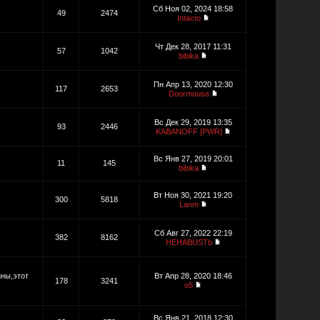
Сб Ноя 02, 2024 18:58
49
2474
Intacto
Чт Дек 28, 2017 11:31
57
1042
bibika
Пн Апр 13, 2020 12:30
117
2653
Doormouse
Вс Дек 29, 2019 13:35
93
2446
KABANOFF [PWR]
Вс Янв 27, 2019 20:01
11
145
bibika
Вт Ноя 30, 2021 19:20
300
5818
Lanm
Сб Авг 27, 2022 22:19
382
8162
HEHABUSTb
ины,этот
Вт Апр 28, 2020 18:46
178
3241
o5
Вс Янв 21, 2018 12:30