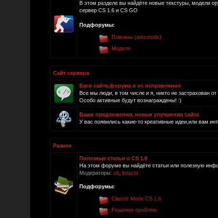
В этом разделе вы найдёте новые текстуры, модели ор
сервер CS 1.6 и CS GO
Подфорумы:
Плагины (amxmodx)
Модели
Сайт сервера
Баги сайта,форума и их исправления
Все мы люди, в том числе и я, никто не застрахован о
Особо активные будут вознаграждены! :)
Ваши предложения, новые улучшения сайта
У вас появились какие-то креативные идеи,или вам инт
Разное
Полезные статьи о CS 1.6
На этом форуме вы найдёте статьи или полезную инфо
Модераторы:
o5
,
Intacto
Подфорумы:
Classic Mode CS 1.6
Решение проблем