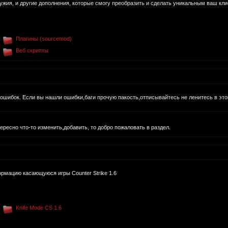
ужия, и другие дополнения, которые смогу преобразить и сделать уникальным ваш кли
Плагины (sourcemod)
Веб скрипты
т ошибок. Если вы нашли ошибки,баги прочую пакость,отписывайтесь не ленитесь в это
ересно что-то изменить,добавить, то добро пожаловать в раздел.
рмацию касающуюся игры Counter Strike 1.6
Knife Mode CS 1.6