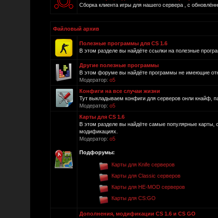
Сборка клиента игры для нашего сервера , с обновлён
Файловый архив
Полезные программы для CS 1.6
В этом разделе вы найдёте ссылки на полезные програм
Другие полезные программы
В этом форуме вы найдёте программы не имеющие отно
Модератор:
o5
Конфиги на все случаи жизни
Тут выкладываем конфиги для серверов онли кнайф, пабл
Модератор:
o5
Карты для CS 1.6
В этом разделе вы найдёте самые популярные карты, 
модификациях.
Модератор:
o5
Подфорумы:
Карты для Knife серверов
Карты для Classic серверов
Карты для HE-MOD серверов
Карты для CS:GO
Дополнения, модификации CS 1.6 и CS GO