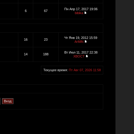
Пн Апр 17, 2017 19:06
6
67
bibika
Чт Янв 19, 2012 15:59
16
23
ArMiN
Вт Июл 11, 2017 22:38
14
188
XBOCT
Текущее время:
Пт Авг 07, 2026 11:58