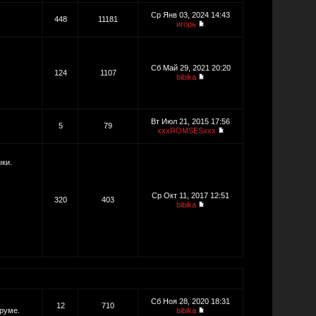
Ср Янв 03, 2024 14:43
448
11181
игорь
Сб Май 29, 2021 20:20
124
1107
bibika
Вт Июл 21, 2015 17:56
5
79
xxxROMSESxxx
ыки.
Ср Окт 11, 2017 12:51
320
403
bibika
Сб Ноя 28, 2020 18:31
12
710
руме.
bibika