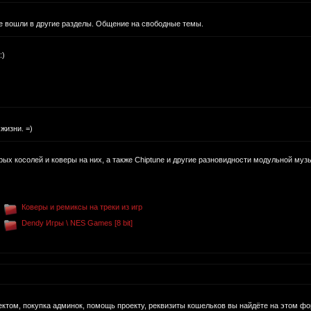
е вошли в другие разделы. Общение на свободные темы.
:)
жизни. =)
рых косолей и коверы на них, а также Chiptune и другие разновидности модульной муз
Коверы и ремиксы на треки из игр
Dendy Игры \ NES Games [8 bit]
том, покупка админок, помощь проекту, реквизиты кошельков вы найдёте на этом фо