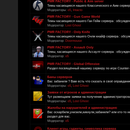
PWR FACTORY - Public & Aim server
Темы касающиеся нашего Классического и Аим сервера:
Модераторы:
o5
,
Intacto
PWR FACTORY - Gun Game World
Темы касающиеся нашего Ган Гейм сервера : обсуждени
Модератор:
Lost Ghost
PWR FACTORY - Only Knife
Темы касающиеся нашего Онли кнайф сервера : обсужде
Модератор:
Doormouse
PWR FACTORY - Assault Only
Темы, касающиеся нашего Ассаулт-сервера : обсуждени
Модератор:
o5
PWR FACTORY - Global Offensive
Раздел посвящённый нашему серверу по игре Counter-St
Баны серверов
Вас забанили ? Вам есть что сказать в своё оправдани
Модераторы:
o5
,
Lost Ghost
Заявки от игроков и администрации
Тут размещаем заявки на получение администраторских
Модераторы:
o5
,
Lost Ghost
Жалобы на нарушителей и администрацию
Вас оскарбили,унизили,кикнули,забанили? или кто-то 
раздел для вас.
Модератор:
o5
Клиент игры, гаджеты, символика сервера