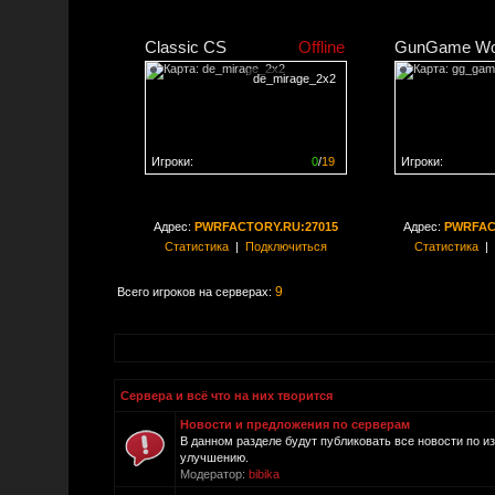
Classic CS
Offline
GunGame Wo
de_mirage_2x2
Игроки:
0
/
19
Игроки:
Сервер заполнен на
0%
Сервер заполне
Адрес:
PWRFACTORY.RU:27015
Адрес:
PWRFAC
Статистика
|
Подключиться
Статистика
|
9
Всего игроков на серверах:
Сервера и всё что на них творится
Новости и предложения по серверам
В данном разделе будут публиковать все новости по и
улучшению.
Модератор:
bibika