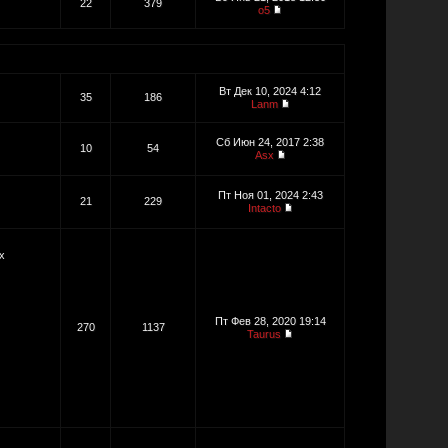
22
379
o5
Вт Дек 10, 2024 4:12
35
186
Lanm
Сб Июн 24, 2017 2:38
10
54
Asx
Пт Ноя 01, 2024 2:43
21
229
Intacto
х
Пт Фев 28, 2020 19:14
270
1137
Taurus