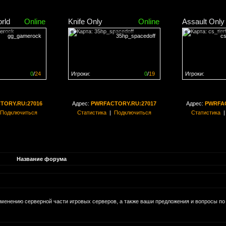
rld
Online
Knife Only
Online
Assault Only
gg_gamerock
35hp_spacedoff
cs
0
/
24
Игроки:
0
/
19
Игроки:
н на
0%
Сервер заполнен на
0%
Сервер заполн
TORY.RU:27016
Адрес:
PWRFACTORY.RU:27017
Адрес:
PWRFAC
Подключиться
Статистика
|
Подключиться
Статистика
Название форума
зменению серверной части игровых серверов, а также ваши предложения и вопросы по