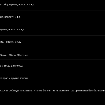
 обсуждение, новости и т.д.
е, новости и т.д.
ние, новости и т.д.
е, новости и т.д.
rike - Global Offensive
е ? Тогда вам сюда.
 прав и другие заявки.
не хочет соблюдать правила. Или же Вы считаете, администратор наказал Вас без прич