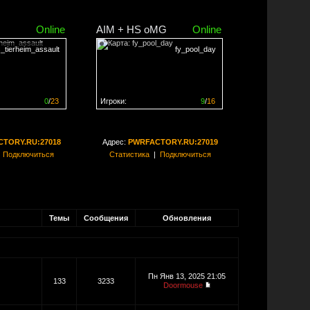
Online
AIM + HS oMG
Online
_tierheim_assault
fy_pool_day
0
/
23
Игроки:
9
/
16
ен на
0%
Сервер заполнен на
56%
TORY.RU:27018
Адрес:
PWRFACTORY.RU:27019
|
Подключиться
Статистика
|
Подключиться
Темы
Сообщения
Обновления
Пн Янв 13, 2025 21:05
133
3233
Doormouse