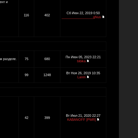
ент и
Сб Июн 22, 2019 0:50
116
402
_________________gNus
Пн Июн 05, 2023 22:21
м разделе.
75
680
bibika
Вт Ноя 26, 2019 10:35
99
1248
Lanm
Вт Июл 21, 2020 22:27
42
399
KABANOFF [PWR]