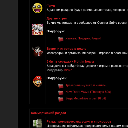
Флуд
В данном разделе будут размещаться темы, которые н
Другие игры
Во что мы играем, в свободное от Counter Strike время 
Подфорум:
Халява. Подарки. Акции!
Встречи игроков в реале
Фотографии и организация встречь игроков в реальной 
8 бит в сердцах - 8 bit in hearts
В разделе вы найдетё саундтреки к играм с разных ста
Модератор:
bibika
Подфорумы:
Трекерная музыка и чиптюн
New Retro Wave (The style 80s)
Sega Megadrive игры [16 bit]
Коммерческий раздел
Раздел коммерческих услуг и спонсоров
Информацию об услугах предоставляемых нашим проек