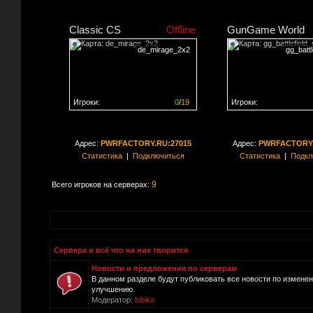
Classic CS
Offline
GunGame World
de_mirage_2x2
gg_batt
Игроки:
0
/
19
Игроки:
Сервер заполнен на
0%
Сервер заполнен на
0
Адрес:
PWRFACTORY.RU:27015
Адрес:
PWRFACTORY.
Статистика
|
Подключиться
Статистика
|
Подкл
9
Всего игроков на серверах:
Сервера и всё что на них творится
Новости и предложения по серверам
В данном разделе будут публиковать все новости по измене
улучшению.
Модератор:
bibika