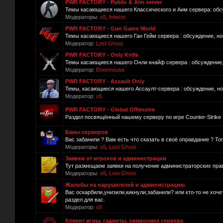
PWR FACTORY - Public & Aim server
Темы касающиеся нашего Классического и Аим сервера: обсуж
Модераторы:
o5
,
Intacto
PWR FACTORY - Gun Game World
Темы касающиеся нашего Ган Гейм сервера : обсуждение, нов
Модератор:
Lost Ghost
PWR FACTORY - Only Knife
Темы касающиеся нашего Онли кнайф сервера : обсуждение, 
Модератор:
Doormouse
PWR FACTORY - Assault Only
Темы, касающиеся нашего Ассаулт-сервера : обсуждение, нов
Модератор:
o5
PWR FACTORY - Global Offensive
Раздел посвящённый нашему серверу по игре Counter-Strike -
Баны серверов
Вас забанили ? Вам есть что сказать в своё оправдание ? То
Модераторы:
o5
,
Lost Ghost
Заявки от игроков и администрации
Тут размещаем заявки на получение администраторских прав
Модераторы:
o5
,
Lost Ghost
Жалобы на нарушителей и администрацию
Вас оскарбили,унизили,кикнули,забанили? или кто-то не хоч
раздел для вас.
Модератор:
o5
Клиент игры, гаджеты, символика сервера