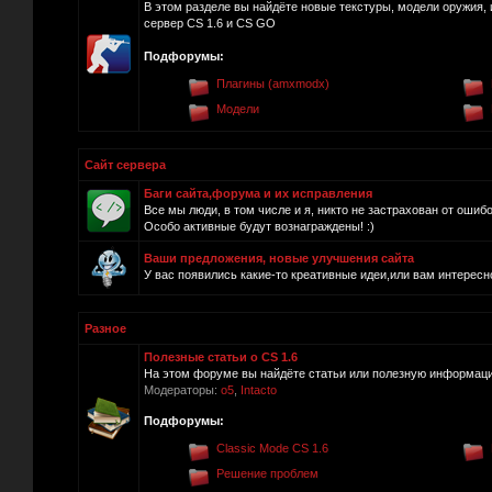
В этом разделе вы найдёте новые текстуры, модели оружия, 
сервер CS 1.6 и CS GO
Подфорумы:
Плагины (amxmodx)
Модели
Сайт сервера
Баги сайта,форума и их исправления
Все мы люди, в том числе и я, никто не застрахован от ошиб
Особо активные будут вознаграждены! :)
Ваши предложения, новые улучшения сайта
У вас появились какие-то креативные идеи,или вам интересно
Разное
Полезные статьи о CS 1.6
На этом форуме вы найдёте статьи или полезную информацию
Модераторы:
o5
,
Intacto
Подфорумы:
Classic Mode CS 1.6
Решение проблем