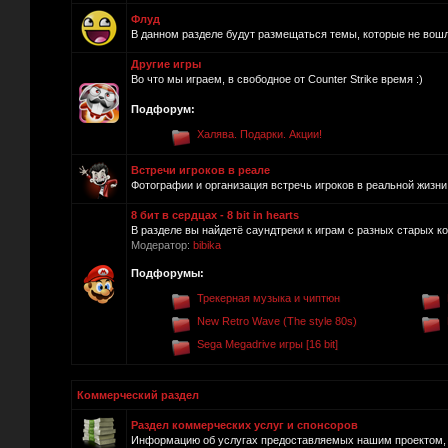
Флуд
В данном разделе будут размещаться темы, которые не вош
Другие игры
Во что мы играем, в свободное от Counter Strike время :)
Подфорум:
Халява. Подарки. Акции!
Встречи игроков в реале
Фотографии и организация встречь игроков в реальной жизни.
8 бит в сердцах - 8 bit in hearts
В разделе вы найдетё саундтреки к играм с разных старых ко
Модератор:
bibika
Подфорумы:
Трекерная музыка и чиптюн
New Retro Wave (The style 80s)
Sega Megadrive игры [16 bit]
Коммерческий раздел
Раздел коммерческих услуг и спонсоров
Информацию об услугах предоставляемых нашим проектом, п