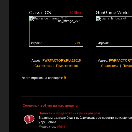
Classic CS
Offline
GunGame World
de_mirage_2x2
Игроки:
0
/
19
Игроки:
Сервер заполнен на
0%
Сервер заполнен на
0
Адрес:
PWRFACTORY.RU:27015
Адрес:
PWRFACTORY.
Статистика
|
Подключиться
Статистика
|
Подкл
9
Всего игроков на серверах:
Сервера и всё что на них творится
Новости и предложения по серверам
В данном разделе будут публиковать все новости по измене
улучшению.
Модератор:
bibika