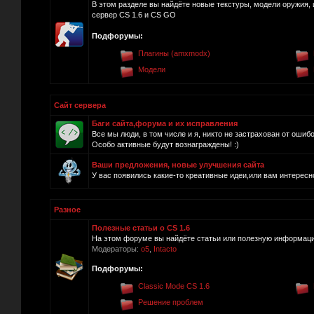
В этом разделе вы найдёте новые текстуры, модели оружия, 
сервер CS 1.6 и CS GO
Подфорумы:
Плагины (amxmodx)
Модели
Сайт сервера
Баги сайта,форума и их исправления
Все мы люди, в том числе и я, никто не застрахован от ошиб
Особо активные будут вознаграждены! :)
Ваши предложения, новые улучшения сайта
У вас появились какие-то креативные идеи,или вам интересно
Разное
Полезные статьи о CS 1.6
На этом форуме вы найдёте статьи или полезную информацию
Модераторы:
o5
,
Intacto
Подфорумы:
Classic Mode CS 1.6
Решение проблем