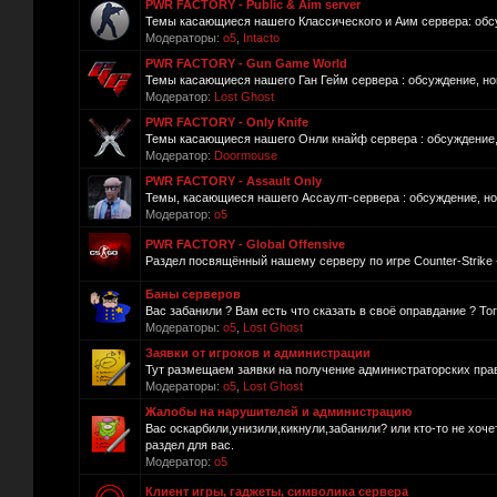
PWR FACTORY - Public & Aim server
Темы касающиеся нашего Классического и Аим сервера: обсуж
Модераторы:
o5
,
Intacto
PWR FACTORY - Gun Game World
Темы касающиеся нашего Ган Гейм сервера : обсуждение, нов
Модератор:
Lost Ghost
PWR FACTORY - Only Knife
Темы касающиеся нашего Онли кнайф сервера : обсуждение, 
Модератор:
Doormouse
PWR FACTORY - Assault Only
Темы, касающиеся нашего Ассаулт-сервера : обсуждение, нов
Модератор:
o5
PWR FACTORY - Global Offensive
Раздел посвящённый нашему серверу по игре Counter-Strike -
Баны серверов
Вас забанили ? Вам есть что сказать в своё оправдание ? То
Модераторы:
o5
,
Lost Ghost
Заявки от игроков и администрации
Тут размещаем заявки на получение администраторских прав
Модераторы:
o5
,
Lost Ghost
Жалобы на нарушителей и администрацию
Вас оскарбили,унизили,кикнули,забанили? или кто-то не хоч
раздел для вас.
Модератор:
o5
Клиент игры, гаджеты, символика сервера