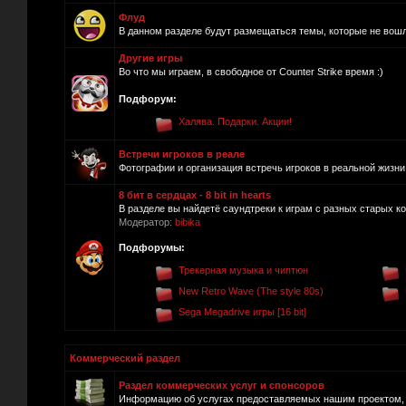
Флуд
В данном разделе будут размещаться темы, которые не вош
Другие игры
Во что мы играем, в свободное от Counter Strike время :)
Подфорум:
Халява. Подарки. Акции!
Встречи игроков в реале
Фотографии и организация встречь игроков в реальной жизни.
8 бит в сердцах - 8 bit in hearts
В разделе вы найдетё саундтреки к играм с разных старых ко
Модератор:
bibika
Подфорумы:
Трекерная музыка и чиптюн
New Retro Wave (The style 80s)
Sega Megadrive игры [16 bit]
Коммерческий раздел
Раздел коммерческих услуг и спонсоров
Информацию об услугах предоставляемых нашим проектом, п