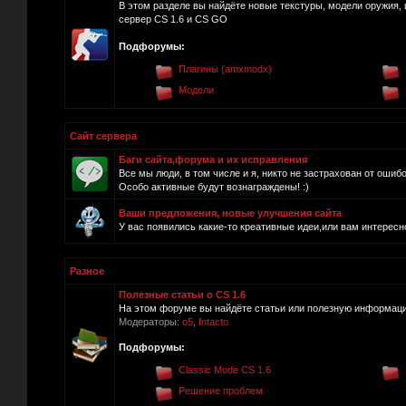
В этом разделе вы найдёте новые текстуры, модели оружия, 
сервер CS 1.6 и CS GO
Подфорумы:
Плагины (amxmodx)
Модели
Сайт сервера
Баги сайта,форума и их исправления
Все мы люди, в том числе и я, никто не застрахован от ошиб
Особо активные будут вознаграждены! :)
Ваши предложения, новые улучшения сайта
У вас появились какие-то креативные идеи,или вам интересно
Разное
Полезные статьи о CS 1.6
На этом форуме вы найдёте статьи или полезную информацию
Модераторы:
o5
,
Intacto
Подфорумы:
Classic Mode CS 1.6
Решение проблем