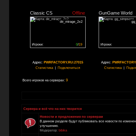
Classic CS
Offline
GunGame World
de_mirage_2x2
gg
Игроки:
0
/
19
Игроки:
Сервер заполнен на
0%
Сервер заполнен на
0
Адрес:
PWRFACTORY.RU:27015
Адрес:
PWRFACTORY.
Статистика
|
Подключиться
Статистика
|
Подкл
9
Всего игроков на серверах:
Сервера и всё что на них творится
Новости и предложения по серверам
В данном разделе будут публиковать все новости по измене
улучшению.
Модератор:
bibika