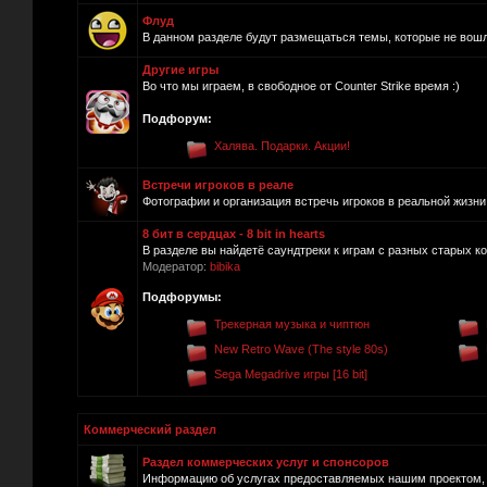
Флуд
В данном разделе будут размещаться темы, которые не вош
Другие игры
Во что мы играем, в свободное от Counter Strike время :)
Подфорум:
Халява. Подарки. Акции!
Встречи игроков в реале
Фотографии и организация встречь игроков в реальной жизни.
8 бит в сердцах - 8 bit in hearts
В разделе вы найдетё саундтреки к играм с разных старых ко
Модератор:
bibika
Подфорумы:
Трекерная музыка и чиптюн
New Retro Wave (The style 80s)
Sega Megadrive игры [16 bit]
Коммерческий раздел
Раздел коммерческих услуг и спонсоров
Информацию об услугах предоставляемых нашим проектом, п