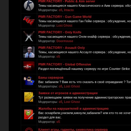
PWR FACTORY - Public & Aim server
Темы касающиеся нашего Классического и Аим сервера: обсуж
Модераторы:
o5
,
Intacto
PWR FACTORY - Gun Game World
Темы касающиеся нашего Ган Гейм сервера : обсуждение, нов
Модератор:
Lost Ghost
PWR FACTORY - Only Knife
Темы касающиеся нашего Онли кнайф сервера : обсуждение, 
Модератор:
Doormouse
PWR FACTORY - Assault Only
Темы, касающиеся нашего Ассаулт-сервера : обсуждение, нов
Модератор:
o5
PWR FACTORY - Global Offensive
Раздел посвящённый нашему серверу по игре Counter-Strike -
Баны серверов
Вас забанили ? Вам есть что сказать в своё оправдание ? То
Модераторы:
o5
,
Lost Ghost
Заявки от игроков и администрации
Тут размещаем заявки на получение администраторских прав
Модераторы:
o5
,
Lost Ghost
Жалобы на нарушителей и администрацию
Вас оскарбили,унизили,кикнули,забанили? или кто-то не хоч
раздел для вас.
Модератор:
o5
Клиент игры, гаджеты, символика сервера