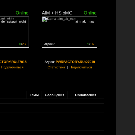
Online
AIM + HS oMG
Online
de_assault_night
aim_ak_map
0
/
23
Игроки:
9
/
16
ен на
0%
Сервер заполнен на
56%
TORY.RU:27018
Адрес:
PWRFACTORY.RU:27019
|
Подключиться
Статистика
|
Подключиться
Темы
Сообщения
Обновления