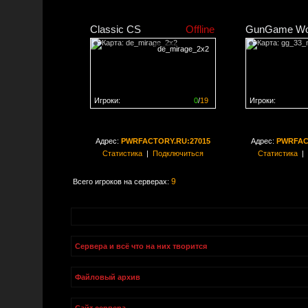
Classic CS
Offline
GunGame Wo
de_mirage_2x2
Игроки:
0
/
19
Игроки:
Сервер заполнен на
0%
Сервер заполне
Адрес:
PWRFACTORY.RU:27015
Адрес:
PWRFAC
Статистика
|
Подключиться
Статистика
|
9
Всего игроков на серверах:
Сервера и всё что на них творится
Файловый архив