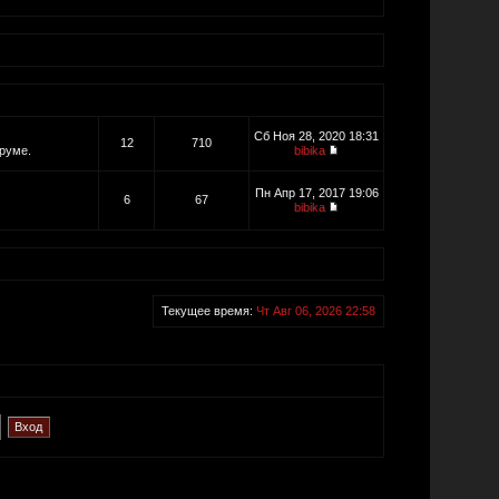
Сб Ноя 28, 2020 18:31
12
710
руме.
bibika
Пн Апр 17, 2017 19:06
6
67
bibika
Текущее время:
Чт Авг 06, 2026 22:58