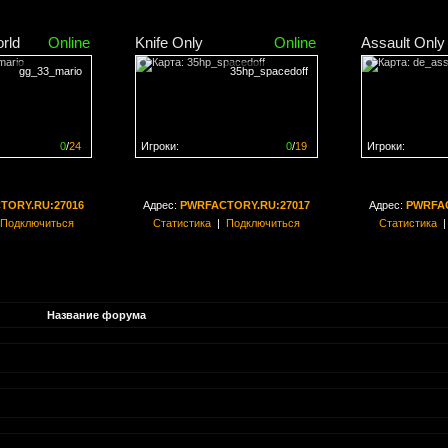
rld
Online
Knife Only
Online
Assault Only
gg_33_mario
35hp_spacedoff
0
/
24
Игроки:
0
/
19
Игроки:
н на
0%
Сервер заполнен на
0%
Сервер заполн
TORY.RU:27016
Адрес:
PWRFACTORY.RU:27017
Адрес:
PWRFAC
Подключиться
Статистика
|
Подключиться
Статистика
Название форума