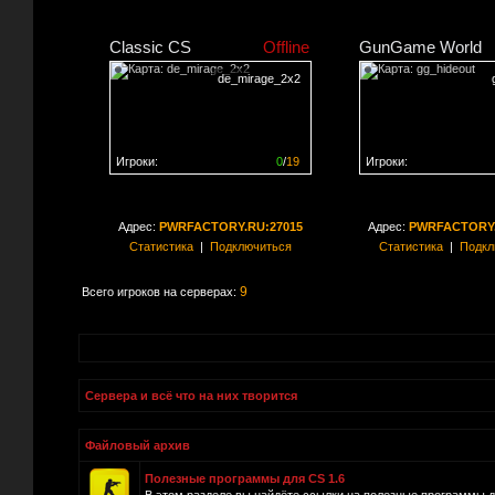
Classic CS
Offline
GunGame World
de_mirage_2x2
Игроки:
0
/
19
Игроки:
Сервер заполнен на
0%
Сервер заполнен на
0
Адрес:
PWRFACTORY.RU:27015
Адрес:
PWRFACTORY.
Статистика
|
Подключиться
Статистика
|
Подкл
9
Всего игроков на серверах:
Сервера и всё что на них творится
Файловый архив
Полезные программы для CS 1.6