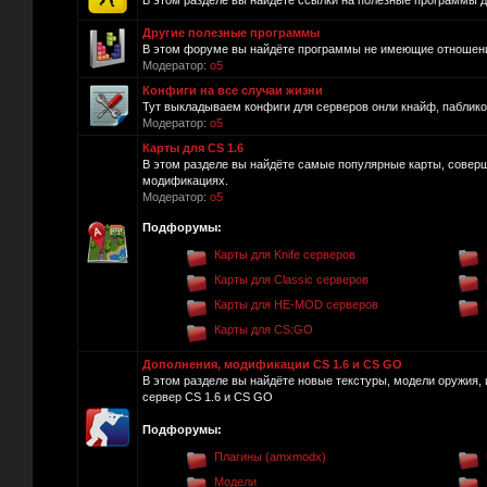
В этом разделе вы найдёте ссылки на полезные программы для
Другие полезные программы
В этом форуме вы найдёте программы не имеющие отношения 
Модератор:
o5
Конфиги на все случаи жизни
Тут выкладываем конфиги для серверов онли кнайф, пабликов и
Модератор:
o5
Карты для CS 1.6
В этом разделе вы найдёте самые популярные карты, совер
модификациях.
Модератор:
o5
Подфорумы:
Карты для Knife серверов
Карты для Classic серверов
Карты для HE-MOD серверов
Карты для CS:GO
Дополнения, модификации CS 1.6 и CS GO
В этом разделе вы найдёте новые текстуры, модели оружия, 
сервер CS 1.6 и CS GO
Подфорумы:
Плагины (amxmodx)
Модели