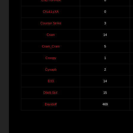
ChErToFFkA
0
CKuLLyXA
0
Counter Strike
3
Cram
14
Cram_Cram
5
Croopy
1
Cyxapb
2
D33
14
D9d9.Skif.
15
Davidoff
469