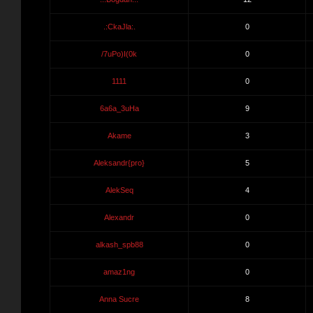
.:CkaJla:.
0
/7uPo)I(0k
0
1111
0
6a6a_3uHa
9
Akame
3
Aleksandr{pro}
5
AlekSeq
4
Alexandr
0
alkash_spb88
0
amaz1ng
0
Anna Sucre
8