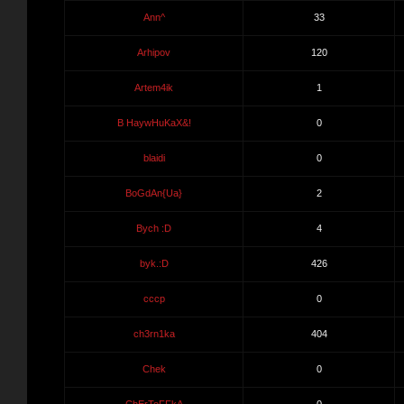
Ann^
33
Arhipov
120
Artem4ik
1
B HaywHuKaX&!
0
blaidi
0
BoGdAn{Ua}
2
Bych :D
4
byk.:D
426
cccp
0
ch3rn1ka
404
Chek
0