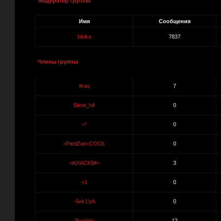
Модератор группы
Имя
Сообщения
bibika
7837
Члены группы
#raq
7
$ilent_hill
0
>*
0
>PartiZan<COOL
0
<#|XACKI|#>
3
+1
0
-Sek1'pA
0
.::Bogdan::.
12