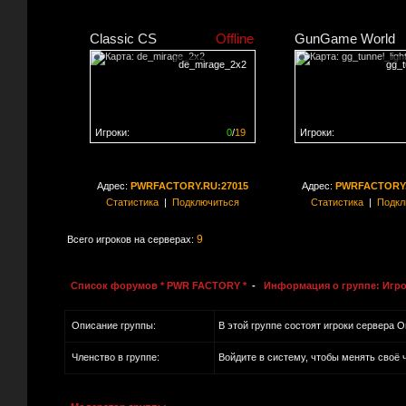
Classic CS
Offline
GunGame World
de_mirage_2x2
gg_t
Игроки:
0
/
19
Игроки:
Сервер заполнен на
0%
Сервер заполнен на
0
Адрес:
PWRFACTORY.RU:27015
Адрес:
PWRFACTORY.
Статистика
|
Подключиться
Статистика
|
Подкл
9
Всего игроков на серверах:
Список форумов * PWR FACTORY *
-
Информация о группе: Игро
Описание группы:
В этой группе состоят игроки сервера On
Членство в группе:
Войдите в систему, чтобы менять своё