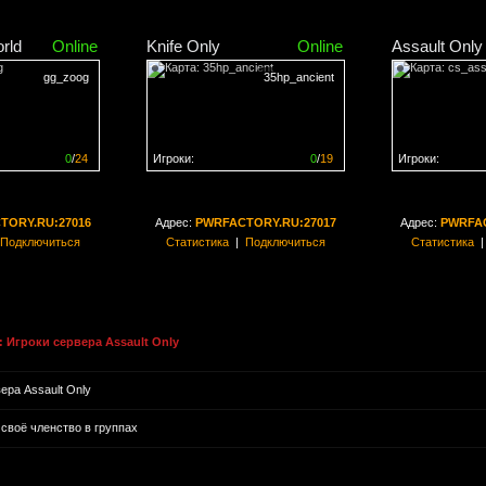
rld
Online
Knife Only
Online
Assault Only
gg_zoog
35hp_ancient
0
/
24
Игроки:
0
/
19
Игроки:
н на
0%
Сервер заполнен на
0%
Сервер заполн
TORY.RU:27016
Адрес:
PWRFACTORY.RU:27017
Адрес:
PWRFAC
Подключиться
Статистика
|
Подключиться
Статистика
 Игроки сервера Assault Only
ера Assault Only
ь своё членство в группах