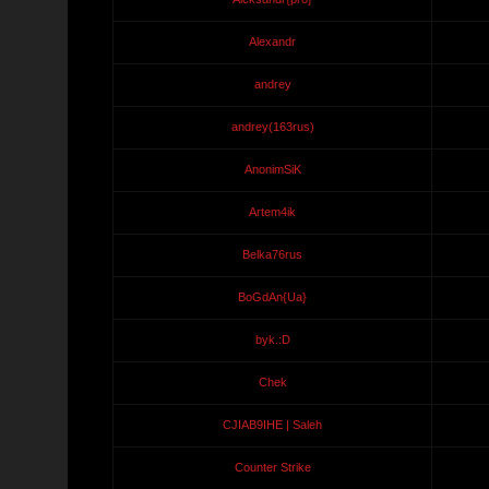
Alexandr
andrey
andrey(163rus)
AnonimSiK
Artem4ik
Belka76rus
BoGdAn{Ua}
byk.:D
Chek
CJIAB9IHE | Saleh
Counter Strike