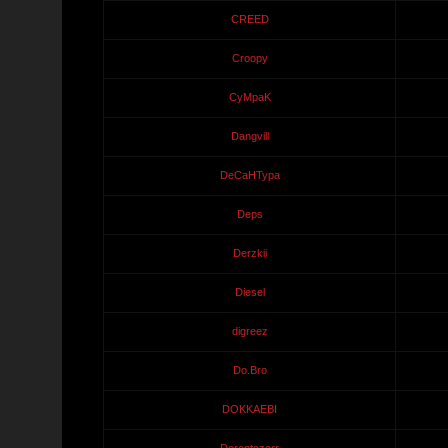
CREED
Croopy
CyMpaK
Dangvill
DeCaHTypa
Deps
Derzkii
Diesel
digreez
Do.Bro
DOKKAEBI