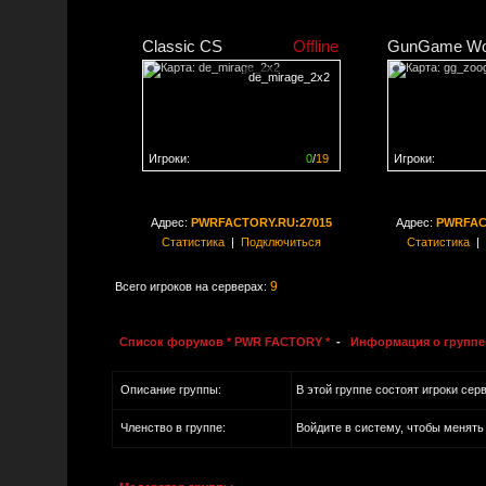
Classic CS
Offline
GunGame Wo
de_mirage_2x2
Игроки:
0
/
19
Игроки:
Сервер заполнен на
0%
Сервер заполне
Адрес:
PWRFACTORY.RU:27015
Адрес:
PWRFAC
Статистика
|
Подключиться
Статистика
|
9
Всего игроков на серверах:
Список форумов * PWR FACTORY *
-
Информация о группе:
Описание группы:
В этой группе состоят игроки серв
Членство в группе:
Войдите в систему, чтобы менят