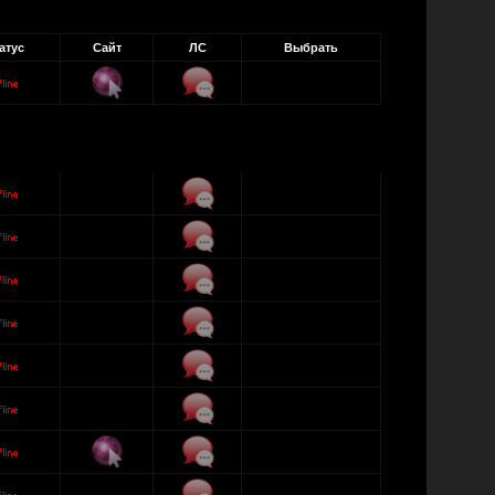
атус
Сайт
ЛС
Выбрать