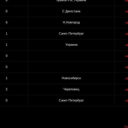
0
Кривой Рог, Украина
0
С Дагестана
6
Н.Новгород
1
Санкт-Петербург
1
Украина
0
0
1
Новосибирск
2
Череповец
0
Санкт-Петербург
Пе