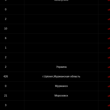
0
2
10
6
1
2
2
Украина
426
г.Uptown,Мурманская область
0
Мурманск
21
Морозовск
3