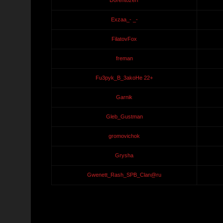
Dorentozerr
Exzaa_- _-
FilatovFox
freman
Fu3pyk_B_3akoHe 22+
Garnik
Gleb_Gustman
gromovichok
Grysha
Gwenett_Rash_SPB_Clan@ru