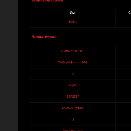
Модератор группы
Имя
С
bibika
Члены группы
>PartiZan<COOL
*XuMaPb!>!-_-!<JWH
+1
.::Bogdan::.
5EREG4
6oM6uT nyKaH
:)
Aleksandr{pro}