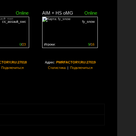
Online
AIM + HS oMG
Online
cs_assault_swc
fy_snow
0
/
23
Игроки:
9
/
16
ен на
0%
Сервер заполнен на
56%
TORY.RU:27018
Адрес:
PWRFACTORY.RU:27019
|
Подключиться
Статистика
|
Подключиться