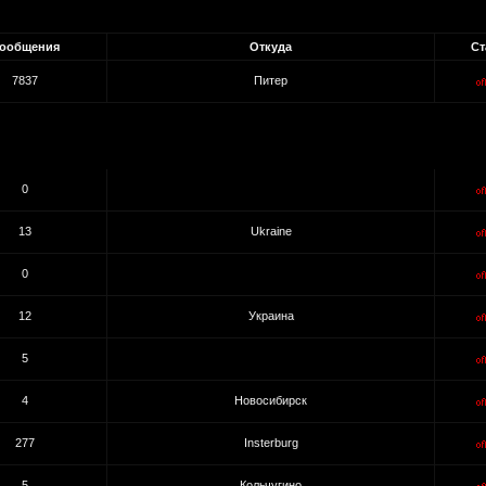
ообщения
Откуда
Ст
7837
Питер
0
13
Ukraine
0
12
Украина
5
4
Новосибирск
277
Insterburg
5
Кольчугино