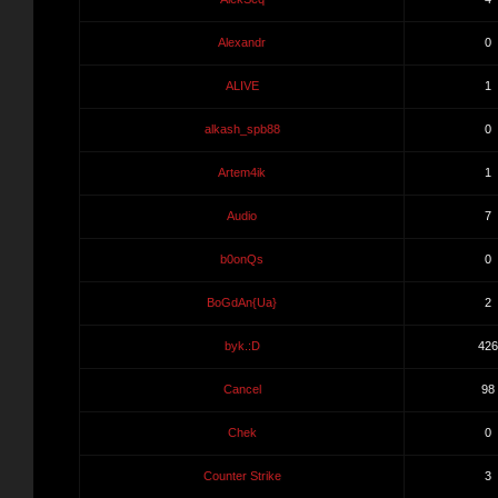
Alexandr
0
ALIVE
1
alkash_spb88
0
Artem4ik
1
Audio
7
b0onQs
0
BoGdAn{Ua}
2
byk.:D
426
Cancel
98
Chek
0
Counter Strike
3