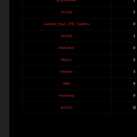
gromovichok
1
Grysha
2
Gwenett_Rash_SPB_Clan@ru
0
gYnd1k
1
Hikikomori
0
Hilson.L
0
Himmler
3
Hitler
9
homcheeg
0
ilya72ru
11