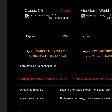
Classic CS
Offline
GunGame World
de_mirage_2x2
gg_
Игроки:
0
/
19
Игроки:
Сервер заполнен на
0%
Сервер заполнен на
0
Адрес:
PWRFACTORY.RU:27015
Адрес:
PWRFACTORY.
Статистика
|
Подключиться
Статистика
|
Подкл
9
Всего игроков на серверах:
Список форумов * PWR FACTORY *
-
Информация о группе: Игро
Описание группы:
Группа в которую входят пользователи 
Членство в группе:
Войдите в систему, чтобы менять своё