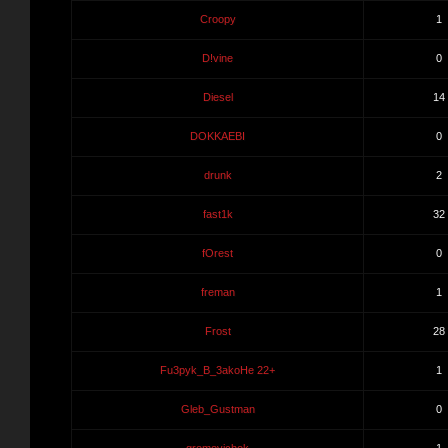
Croopy
1
D!vine
0
Diesel
14
DOKKAEBI
0
drunk
2
fast1k
32
fOrest
0
freman
1
Frost
28
Fu3pyk_B_3akoHe 22+
1
Gleb_Gustman
0