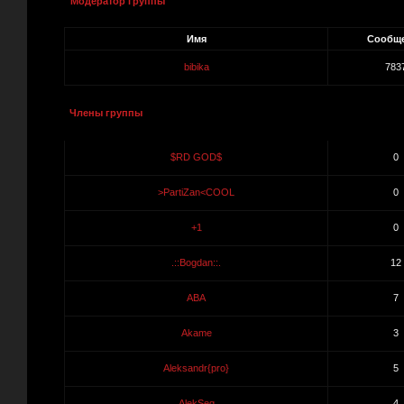
Модератор группы
Имя
Сообщ
bibika
783
Члены группы
$RD GOD$
0
>PartiZan<COOL
0
+1
0
.::Bogdan::.
12
ABA
7
Akame
3
Aleksandr{pro}
5
AlekSeq
4