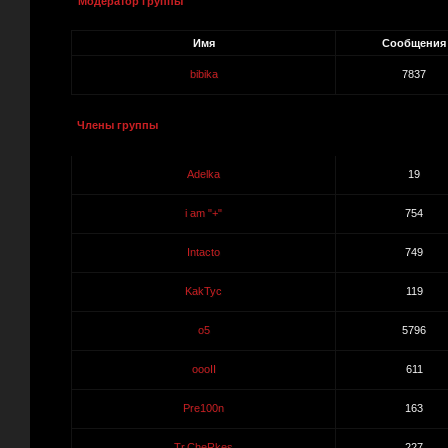
Модератор группы
Имя
Сообщения
bibika
7837
Члены группы
Adelka
19
i am "+"
754
Intacto
749
KakTyc
119
o5
5796
oooII
611
Pre100n
163
Tr.CheRkes
227