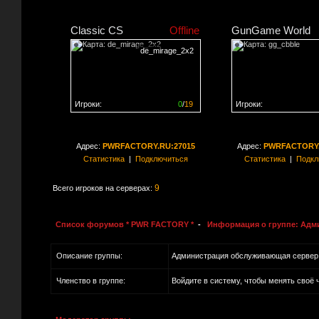
Classic CS
Offline
GunGame World
de_mirage_2x2
Игроки:
0
/
19
Игроки:
Сервер заполнен на
0%
Сервер заполнен на
0
Адрес:
PWRFACTORY.RU:27015
Адрес:
PWRFACTORY.
Статистика
|
Подключиться
Статистика
|
Подкл
9
Всего игроков на серверах:
Список форумов * PWR FACTORY *
-
Информация о группе: Адми
Описание группы:
Администрация обслуживающая сервер
Членство в группе:
Войдите в систему, чтобы менять своё