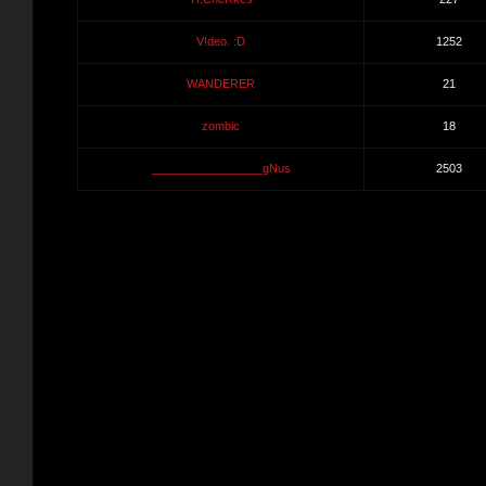
V!deo. :D
1252
WANDERER
21
zombic
18
_________________gNus
2503