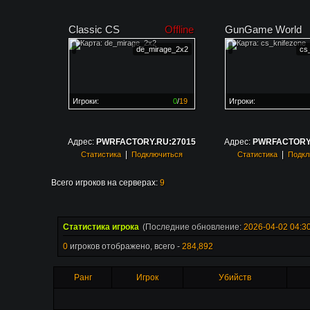
Classic CS
Offline
GunGame World
de_mirage_2x2
cs
Игроки:
0
/
19
Игроки:
Сервер заполнен на
0%
Сервер заполнен на
0
Адрес:
PWRFACTORY.RU:27015
Адрес:
PWRFACTORY.
|
|
Статистика
Подключиться
Статистика
Подкл
Всего игроков на серверах:
9
Статистика игрока
(Последние обновление:
2026-04-02 04:3
0
игроков отображено, всего -
284,892
Ранг
Игрок
Убийств