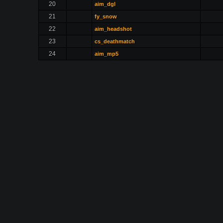
20
aim_dgl
21
fy_snow
22
aim_headshot
23
cs_deathmatch
24
aim_mp5