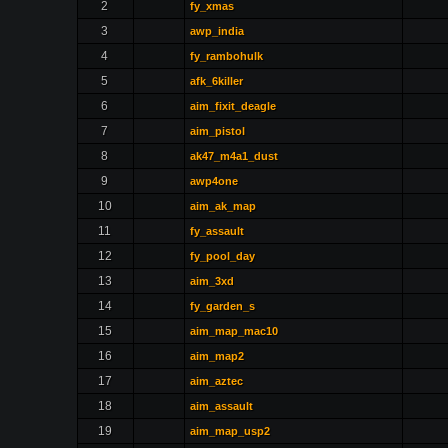
2
fy_xmas
3
awp_india
4
fy_rambohulk
5
afk_6killer
6
aim_fixit_deagle
7
aim_pistol
8
ak47_m4a1_dust
9
awp4one
10
aim_ak_map
11
fy_assault
12
fy_pool_day
13
aim_3xd
14
fy_garden_s
15
aim_map_mac10
16
aim_map2
17
aim_aztec
18
aim_assault
19
aim_map_usp2