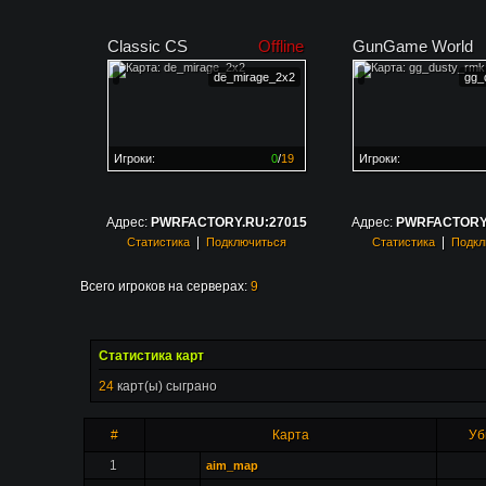
Classic CS
Offline
GunGame World
de_mirage_2x2
gg_
Игроки:
0
/
19
Игроки:
Сервер заполнен на
0%
Сервер заполнен на
0
Адрес:
PWRFACTORY.RU:27015
Адрес:
PWRFACTORY.
|
|
Статистика
Подключиться
Статистика
Подкл
Всего игроков на серверах:
9
Статистика карт
24
карт(ы) сыграно
#
Карта
Уб
1
aim_map