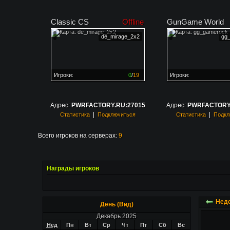
Classic CS
Offline
GunGame World
de_mirage_2x2
gg
Игроки:
0
/
19
Игроки:
Сервер заполнен на
0%
Сервер заполнен на
0
Адрес:
PWRFACTORY.RU:27015
Адрес:
PWRFACTORY.
|
|
Статистика
Подключиться
Статистика
Подкл
Всего игроков на серверах:
9
Награды игроков
Неде
День (Вид)
Декабрь 2025
Нед
Пн
Вт
Ср
Чт
Пт
Сб
Вс