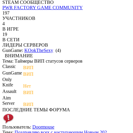
STEAM СООБЩЕСТВО
PWR FACTORY GAME COMMUNITY
197
УЧАСТНИКОВ
4
В ИГРЕ
19
В СЕТИ
ЛИДЕРЫ СЕРВЕРОВ
GunGame:
KOokTheSexy
(
4
)
ВНИМАНИЕ
Тема:
Таймеры ВИП статусов серверов
Classic
-
ВИП
GunGame
-
ВИП
Only
Knife
-
Нет
Assault
-
ВИП
Aim
Server
-
ВИП
ПОСЛЕДНИЕ ТЕМЫ ФОРУМА
Пользователь:
Doormouse
Тема:
Поздравляю всех с наступающим Новым 202