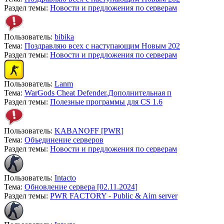
Раздел темы:
Новости и предложения по серверам
Пользователь:
bibika
Тема:
Поздравляю всех с наступающим Новым 202
Раздел темы:
Новости и предложения по серверам
Пользователь:
Lanm
Тема:
WarGods Cheat Defender.Дополнительная п
Раздел темы:
Полезные программы для CS 1.6
Пользователь:
KABANOFF [PWR]
Тема:
Объединение серверов
Раздел темы:
Новости и предложения по серверам
Пользователь:
Intacto
Тема:
Обновление сервера [02.11.2024]
Раздел темы:
PWR FACTORY - Public & Aim server