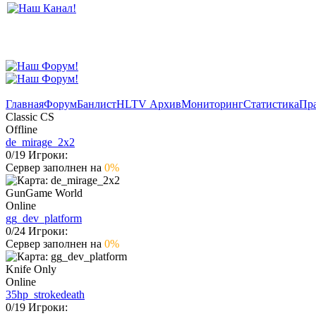
Главная
Форум
Банлист
HLTV Архив
Мониторинг
Статистика
Пр
Classic CS
Offline
de_mirage_2x2
0
/
19
Игроки:
Сервер заполнен на
0%
GunGame World
Online
gg_dev_platform
0
/
24
Игроки:
Сервер заполнен на
0%
Knife Only
Online
35hp_strokedeath
0
/
19
Игроки: